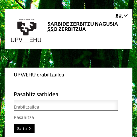
EU
SARBIDE ZERBITZU NAGUSIA
SSO
ZERBITZUA
UPV/EHU erabiltzailea
Pasahitz sarbidea
Erabiltzailea
Pasahitza
Sartu